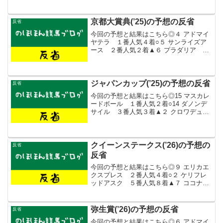
番人気１着×リンクスティップ ３番人気
５着×ブラウンラチェット ６番人気７着
今回は軸にした馬がち...
京都大賞典(’25)の予想の反省
反省
今回の予想と結果はこちら◎４ アドマイ
ヤテラ １番人気４着○５ サンライズア
ース ２番人気２着▲６ プラダリア ７
番人気15着△14 サブマリーナ ６番人気
16着×１ サンライズソレイユ 10番人気
９着×３ ディープモンスター ５番人気
１着...
ジャパンカップ(’25)の予想の反省
反省
今回の予想と結果はこちら◎15 マスカレ
ードボール １番人気２着○14 ダノンデ
サイル ３番人気３着▲２ クロワデュノ
ール ２番人気４着△18 タスティエー
ラ ６番人気７着×１ ジャスティンパレ
ス ５番人気５着×16 シンエンペラー
７番人...
クイーンステークス(’26)の予想の
反省
反省
今回の予想と結果はこちら◎９ エリカエ
クスプレス ２番人気４着○２ ケリフレ
ッドアスク ５番人気８着▲７ ココナッ
ツブラウン １番人気１着△11 コガネノ
ソラ ３番人気２着×12 ボンドガール
８番人気10着本命がまたそれ４。しかし
弥生賞(’26)の予想の反省
反省
ながら１...
今回の予想と結果はこちら◎６ アドマイ