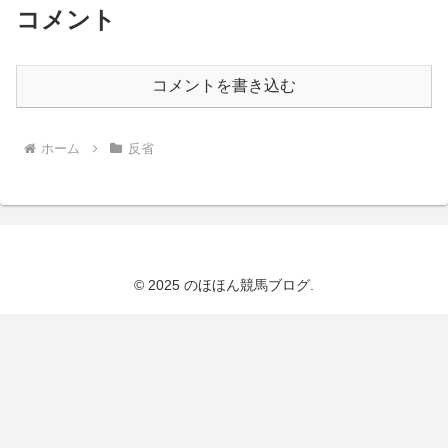
コメント
コメントを書き込む
ホーム
反省
© 2025 のほほん競馬ブログ.