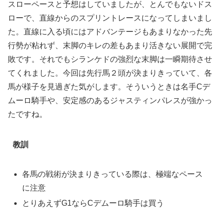
スローペースと予想はしていましたが、とんでもないドス
ローで、直線からのスプリントレースになってしまいまし
た。直線に入る頃にはアドバンテージもあまりなかった先
行勢が粘れず、末脚のキレの差もあまり活きない展開で完
敗です。それでもシランケドの強烈な末脚は一瞬期待させ
てくれました。今回は先行馬２頭が決まりきっていて、各
馬が様子を見過ぎた気がします。そういうときは名手Cデ
ムーロ騎手や、安定感のあるジャスティンパレスが強かっ
たですね。
教訓
各馬の戦術が決まりきっている際は、極端なペース
に注意
とりあえずG1ならCデムーロ騎手は買う