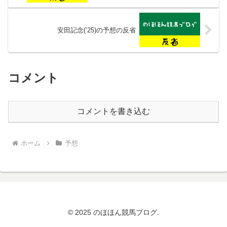
安田記念(’25)の予想の反省
コメント
コメントを書き込む
ホーム
予想
© 2025 のほほん競馬ブログ.