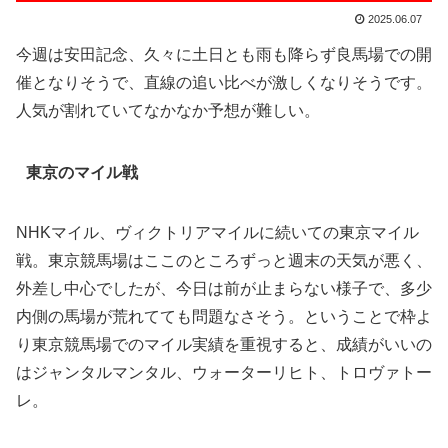
2025.06.07
今週は安田記念、久々に土日とも雨も降らず良馬場での開
催となりそうで、直線の追い比べが激しくなりそうです。
人気が割れていてなかなか予想が難しい。
東京のマイル戦
NHKマイル、ヴィクトリアマイルに続いての東京マイル
戦。東京競馬場はここのところずっと週末の天気が悪く、
外差し中心でしたが、今日は前が止まらない様子で、多少
内側の馬場が荒れてても問題なさそう。ということで枠よ
り東京競馬場でのマイル実績を重視すると、成績がいいの
はジャンタルマンタル、ウォーターリヒト、トロヴァトー
レ。