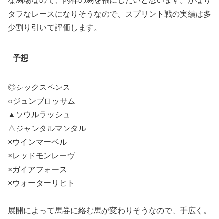
な馬場なので、内枠の馬を軸にしたいと思います。かなり
タフなレースになりそうなので、スプリント戦の実績は多
少割り引いて評価します。
予想
◎シックスペンス
○ジュンブロッサム
▲ソウルラッシュ
△ジャンタルマンタル
×ウインマーベル
×レッドモンレーヴ
×ガイアフォース
×ウォーターリヒト
展開によって馬券に絡む馬が変わりそうなので、手広く。