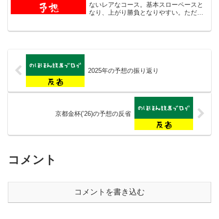
ないレアなコース。基本スローペースと
なり、上がり勝負となりやすい。ただ、
日曜日は午前中から雨が降ること予想さ
れるので、単純に末脚だけで勝負になる
とも言えなさそう。このコースで実績が
あるのはシュトルー...
2025年の予想の振り返り
京都金杯(’26)の予想の反省
コメント
コメントを書き込む