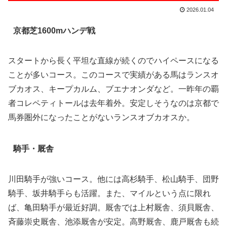
2026.01.04
京都芝1600mハンデ戦
スタートから長く平坦な直線が続くのでハイペースになる
ことが多いコース。このコースで実績がある馬はランスオ
ブカオス、キープカルム、ブエナオンダなど。一昨年の覇
者コレペティトールは去年着外。安定しそうなのは京都で
馬券圏外になったことがないランスオブカオスか。
騎手・厩舎
川田騎手が強いコース。他には高杉騎手、松山騎手、団野
騎手、坂井騎手らも活躍。また、マイルという点に限れ
ば、亀田騎手が最近好調。厩舎では上村厩舎、須貝厩舎、
斉藤崇史厩舎、池添厩舎が安定。高野厩舎、鹿戸厩舎も続