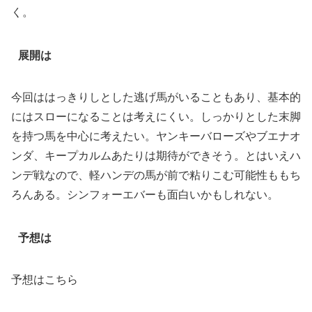
く。
展開は
今回ははっきりしとした逃げ馬がいることもあり、基本的
にはスローになることは考えにくい。しっかりとした末脚
を持つ馬を中心に考えたい。ヤンキーバローズやブエナオ
ンダ、キープカルムあたりは期待ができそう。とはいえハ
ンデ戦なので、軽ハンデの馬が前で粘りこむ可能性ももち
ろんある。シンフォーエバーも面白いかもしれない。
予想は
予想はこちら