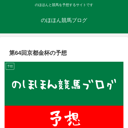
のほほんと競馬を予想するサイトです
のほほん競馬ブログ
第64回京都金杯の予想
予想