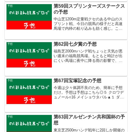
慮して予想を考えてみます。ただ3歳戦な
ので、スタート等紛れる...
第59回スプリンターズステークス
予想
の予想
中山芝1200m定量戦クセのある中山のス
プリント戦、今日の競馬の様子だと高速
馬場で内枠の粘り込みも効く感じ。この
コースで連対率100％なのはペアポルック
ス、トウシンマカオ、ジューンブレア。
カピリナとルガルも１の１で勝利。また
第62回七夕賞の予想
予想
ジューンブレアは...
福島芝2000mハンデ戦ちょっと天気が悪
い週末の福島競馬場。もともと時計が出
にくい馬場に夜中に降る雨の影響で、パ
ワーがいる馬場になりそう。このコース
はスタートから直線が続くのでペースが
速くなりがちだけど、最後の直線は短い
ので、前目のポジショ...
第67回宝塚記念の予想
予想
今週は少々体調不良のため、簡単に予想
だけ。予想は予想はこちら◎５ クロワデ
ュノール○16 メイショウタバル▲１ ダノ
ンデサイル△２ ミュージアムマイル×13
シェイクユアハート上位４頭は高いレベ
ルで実力伯仲していると思うので荒れな
さそう。シ...
第63回アルゼンチン共和国杯の予
予想
想
東京芝2500mハンデ戦年に2回しか開催の