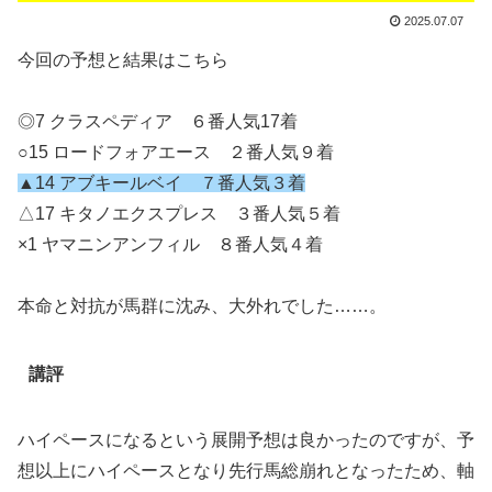
2025.07.07
今回の予想と結果はこちら
◎7 クラスペディア ６番人気17着
○15 ロードフォアエース ２番人気９着
▲14 アブキールベイ ７番人気３着
△17 キタノエクスプレス ３番人気５着
×1 ヤマニンアンフィル ８番人気４着
本命と対抗が馬群に沈み、大外れでした……。
講評
ハイペースになるという展開予想は良かったのですが、予
想以上にハイペースとなり先行馬総崩れとなったため、軸