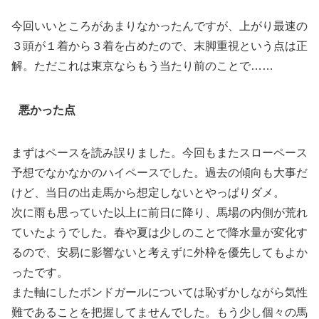
今回いいところがあまりなかったんですが、上がり最速の
３頭が１着から３着を占めたので、末脚重視という点は正
解。ただこれは東京ならもう当たり前のことで……
悪かった点
まずはペースを読み誤りました。今回もまたスローペース
予想でなかなかのハイペースでした。過去の傾向も大事だ
けど、当日の出走馬から想定しないとやっぱりダメ。
次に雨も思っていた以上に前日に降り、馬場の内側が荒れ
ていたようでした。春や夏は少しのことで降水量が変化す
るので、安易に影響ないと考えずに外枠を優先してもよか
ったです。
また軸にしたボンドガールについては恥ずかしながら気性
難であることを把握してませんでした。もう少し個々の馬