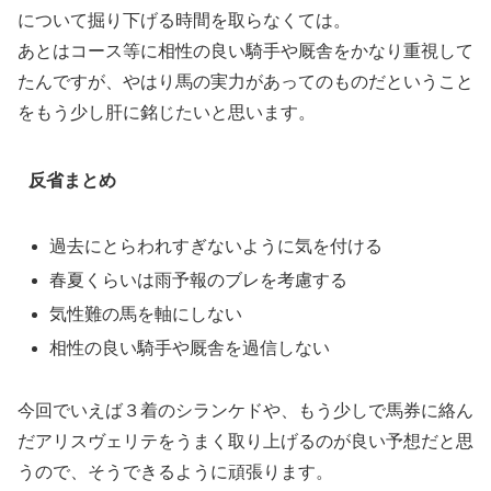
について掘り下げる時間を取らなくては。
あとはコース等に相性の良い騎手や厩舎をかなり重視して
たんですが、やはり馬の実力があってのものだということ
をもう少し肝に銘じたいと思います。
反省まとめ
過去にとらわれすぎないように気を付ける
春夏くらいは雨予報のブレを考慮する
気性難の馬を軸にしない
相性の良い騎手や厩舎を過信しない
今回でいえば３着のシランケドや、もう少しで馬券に絡ん
だアリスヴェリテをうまく取り上げるのが良い予想だと思
うので、そうできるように頑張ります。