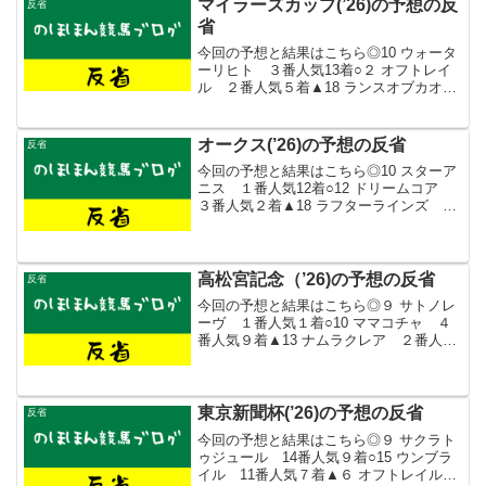
マイラーズカップ(’26)の予想の反
反省
省
今回の予想と結果はこちら◎10 ウォータ
ーリヒト ３番人気13着○２ オフトレイ
ル ２番人気５着▲18 ランスオブカオ
ス ８番人気11着△７ ベラジオボンド
５番人気３着×17 エルトンバローズ ６
番人気８着まったくダメダメな予想でし
オークス(’26)の予想の反省
反省
た。講...
今回の予想と結果はこちら◎10 スターア
ニス １番人気12着○12 ドリームコア
３番人気２着▲18 ラフターラインズ ２
番人気３着△13 エンネ ４番人気７着×
４ ロングトールサリー 14番人気11着勝
ち馬がないダメな予想でした。講評逃
げ...
高松宮記念（’26)の予想の反省
反省
今回の予想と結果はこちら◎９ サトノレ
ーヴ １番人気１着○10 ママコチャ ４
番人気９着▲13 ナムラクレア ２番人気
６着△６ レッドモンレーヴ 15番人気２
着×８ ウインカーネリアン ７番人気３
着本命が１着で人気薄の２・３着も指名
できてい...
東京新聞杯(’26)の予想の反省
反省
今回の予想と結果はこちら◎９ サクラト
ゥジュール 14番人気９着○15 ウンブラ
イル 11番人気７着▲６ オフトレイル